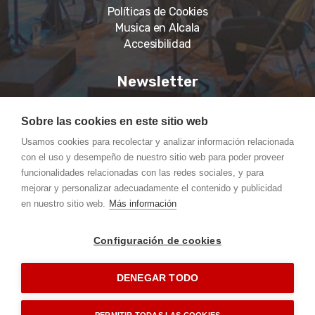
Políticas de Cookies
Musica en Alcala
Accesibilidad
Newsletter
Suscríbase a nuestro boletín para recibir noticias,
Sobre las cookies en este sitio web
información actualizada.
Usamos cookies para recolectar y analizar información relacionada
con el uso y desempeño de nuestro sitio web para poder proveer
funcionalidades relacionadas con las redes sociales, y para
mejorar y personalizar adecuadamente el contenido y publicidad
en nuestro sitio web.
Más información
Suscríbete
Configuración de cookies
Copyright © 2023 Banda de Palio, Todos los derechos reservados.
DENEGAR TODO
Diseño Web
Pream Internet