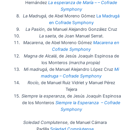
Hernández
La esperanza de María – – Cofrade
Symphony
La Madrugá,
de Abel Moreno Gómez
La Madrugá
en Cofrade Symphony
La Pasión,
de Manuel Alejandro González Cruz
La saeta
, de Joan Manuel Serrat.
Macarena,
de Abel Moreno Gómez
Macarena en
Cofrade Symphony
Magna de Alcalá
, de Jesús Joaquín Espinosa de
los Monteros
(marcha propia)
Mi madrugá,
de Manuel Alejandro López Cruz
Mi
madruga – Cofrade Symphony
Rocío,
de Manuel Ruiz Vidriet y Manuel Pérez
Tejera
Siempre la esperanza
, de Jesús Joaquín Espinosa
de los Monteros
Siempre la Esperanza – Cofrade
Symphony
Soledad Complutense,
de Manuel Cámara
Padilla
Soledad Complutense