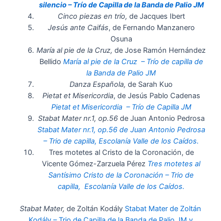
silencio – Trío de Capilla de la Banda de Palio JM
Cinco piezas en trío,
de Jacques Ibert
Jesús ante Caifás
, de Fernando Manzanero
Osuna
María al pie de la Cruz,
de Jose Ramón Hernández
Bellido
María al pie de la Cruz – Trío de capilla de
la Banda de Palio JM
Danza Española,
de Sarah Kuo
Pietat et Misericordia
, de Jesús Pablo Cadenas
Pietat et Misericordia – Trío de Capilla JM
Stabat Mater nr.1, op.56
de Juan Antonio Pedrosa
Stabat Mater nr.1, op.56 de Juan Antonio Pedrosa
– Trio de capilla, Escolanía Valle de los Caídos.
Tres motetes al Cristo de la Coronación, de
Vicente Gómez-Zarzuela Pérez
Tres motetes al
Santísimo Cristo de la Coronación – Trio de
capilla, Escolanía Valle de los Caídos.
Stabat Mater,
de Zoltán Kodály
Stabat Mater de Zoltán
Kodály – Trio de Capilla de la Banda de Palio JM y