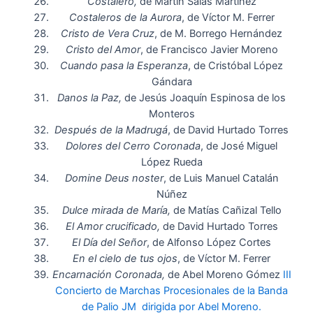
Costalero,
de Martin Salas Martinez
Costaleros de la Aurora
, de Víctor M. Ferrer
Cristo de Vera Cruz
, de M. Borrego Hernández
Cristo del Amor
, de Francisco Javier Moreno
Cuando pasa la Esperanza
, de Cristóbal López
Gándara
Danos la Paz,
de Jesús Joaquín Espinosa de los
Monteros
Después de la Madrugá
, de David Hurtado Torres
Dolores del Cerro Coronada
, de José Miguel
López Rueda
Domine Deus noster
, de Luis Manuel Catalán
Núñez
Dulce mirada de María,
de Matías Cañizal Tello
El Amor crucificado,
de David Hurtado Torres
El Día del Señor
, de Alfonso López Cortes
En el cielo de tus ojos
, de Víctor M. Ferrer
Encarnación Coronada,
de Abel Moreno Gómez
III
Concierto de Marchas Procesionales de la Banda
de Palio JM dirigida por Abel Moreno.