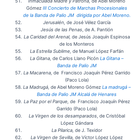
Inmaculada Madre y Patrona,
de Abel Moreno
Gómez
III Concierto de Marchas Procesionales
de la Banda de Palio JM dirigida por Abel Moreno.
Jerusalén,
de José Vélez García
Jesús de las Penas
, de A. Pantión
La Caridad del Arenal,
de Jesús Joaquín Espinosa
de los Monteros
La Estrella Sublime,
de Manuel López Farfán
La Gitana,
de Carlos Llano Picón
La Gitana –
Banda de Palio JM
La Macarena,
de Francisco Joaquín Pérez Garrido
(Paco Lola)
La Madrugá,
de Abel Moreno Gómez
La madrugá –
Banda de Palio JM Alcalá de Henares
La Paz por el Parque,
de Francisco Joaquín Pérez
Garrido (Paco Lola)
La Virgen de los desamparados
, de Cristóbal
López Gándara
La Pilarica,
de J. Texidor
La Virgen de Sevilla,
de Víctor López López