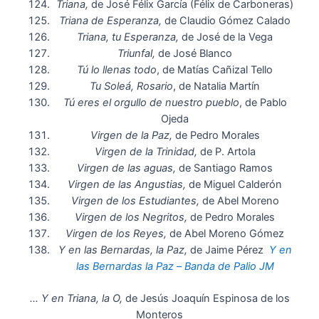
Triana,
de José Félix García (Félix de Carboneras)
Triana de Esperanza,
de Claudio Gómez Calado
Triana, tu Esperanza,
de José de la Vega
Triunfal,
de José Blanco
Tú lo llenas todo
, de Matías Cañizal Tello
Tu Soleá, Rosario
, de Natalia Martín
Tú eres el orgullo de nuestro pueblo
, de Pablo
Ojeda
Virgen de la Paz,
de Pedro Morales
Virgen de la Trinidad,
de P. Artola
Virgen de las aguas,
de Santiago Ramos
Virgen de las Angustias,
de Miguel Calderón
Virgen de los Estudiantes,
de Abel Moreno
Virgen de los Negritos,
de Pedro Morales
Virgen de los Reyes,
de Abel Moreno Gómez
Y en las Bernardas, la Paz,
de Jaime Pérez
Y en
las Bernardas la Paz – Banda de Palio JM
… Y en Triana, la O,
de Jesús Joaquín Espinosa de los
Monteros