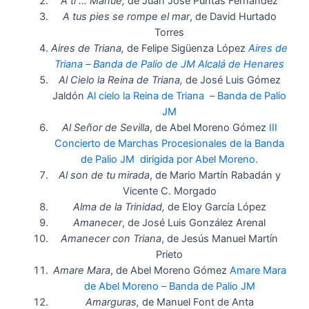
A ti … Manué,
de Juan José Puntas Fernández
A tus pies se rompe el mar
, de David Hurtado
Torres
Aires de Triana,
de Felipe Sigüenza López
Aires de
Triana – Banda de Palio de JM Alcalá de Henares
Al Cielo la Reina de Triana,
de José Luis Gómez
Jaldón
Al cielo la Reina de Triana – Banda de Palio
JM
Al Señor de Sevilla
, de Abel Moreno Gómez
III
Concierto de Marchas Procesionales de la Banda
de Palio JM dirigida por Abel Moreno.
Al son de tu mirada
, de Mario Martín Rabadán y
Vicente C. Morgado
Alma de la Trinidad,
de Eloy García López
Amanecer
, de José Luis González Arenal
Amanecer con Triana
, de Jesús Manuel Martín
Prieto
Amare Mara
, de Abel Moreno Gómez
Amare Mara
de Abel Moreno – Banda de Palio JM
Amarguras,
de Manuel Font de Anta