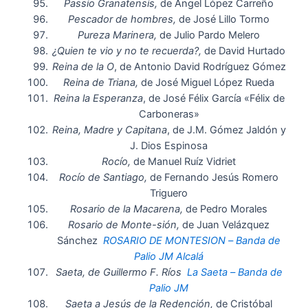
Passio Granatensis,
de Ángel López Carreño
Pescador de hombres,
de José Lillo Tormo
Pureza Marinera,
de Julio Pardo Melero
¿Quien te vio y no te recuerda?,
de David Hurtado
Reina de la O
, de Antonio David Rodríguez Gómez
Reina de Triana,
de José Miguel López Rueda
Reina la Esperanza
, de José Félix García «Félix de
Carboneras»
Reina, Madre y Capitana
, de J.M. Gómez Jaldón y
J. Dios Espinosa
Rocío,
de Manuel Ruíz Vidriet
Rocío de Santiago,
de Fernando Jesús Romero
Triguero
Rosario de la Macarena,
de Pedro Morales
Rosario de Monte-sión,
de Juan Velázquez
Sánchez
ROSARIO DE MONTESION – Banda de
Palio JM Alcalá
Saeta, de Guillermo F. Ríos
La Saeta – Banda de
Palio JM
Saeta a Jesús de la Redención,
de Cristóbal