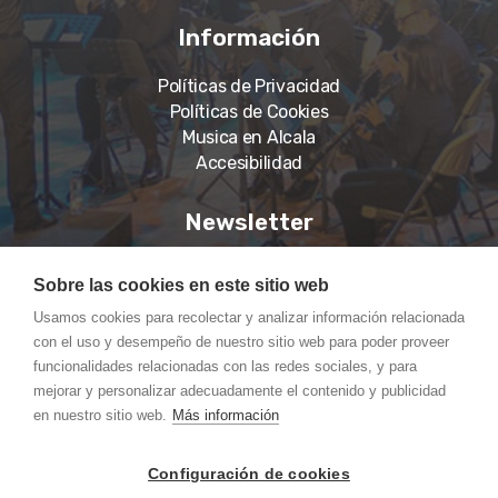
Información
Políticas de Privacidad
Políticas de Cookies
Musica en Alcala
Accesibilidad
Newsletter
Suscríbase a nuestro boletín para recibir noticias,
Sobre las cookies en este sitio web
información actualizada.
Usamos cookies para recolectar y analizar información relacionada
con el uso y desempeño de nuestro sitio web para poder proveer
funcionalidades relacionadas con las redes sociales, y para
mejorar y personalizar adecuadamente el contenido y publicidad
en nuestro sitio web.
Más información
Suscríbete
Configuración de cookies