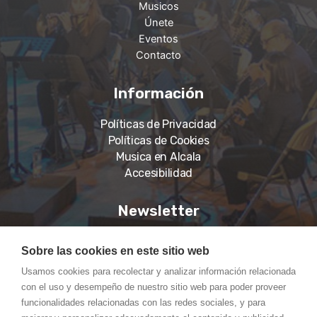
Musicos
Únete
Eventos
Contacto
Información
Políticas de Privacidad
Políticas de Cookies
Musica en Alcala
Accesibilidad
Newsletter
Suscríbase a nuestro boletín para recibir noticias,
Sobre las cookies en este sitio web
información actualizada.
Usamos cookies para recolectar y analizar información relacionada
con el uso y desempeño de nuestro sitio web para poder proveer
funcionalidades relacionadas con las redes sociales, y para