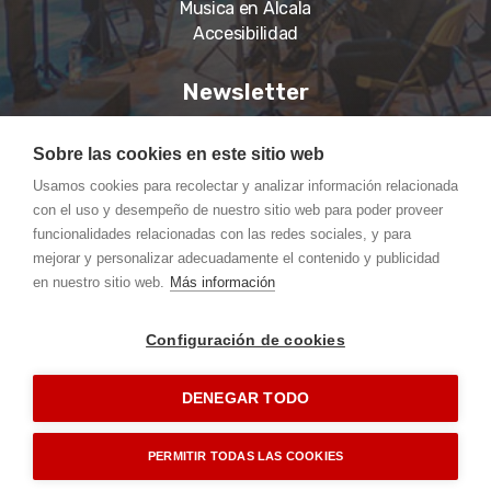
Musica en Alcala
Accesibilidad
Newsletter
Suscríbase a nuestro boletín para recibir noticias,
Sobre las cookies en este sitio web
información actualizada.
Usamos cookies para recolectar y analizar información relacionada
con el uso y desempeño de nuestro sitio web para poder proveer
funcionalidades relacionadas con las redes sociales, y para
mejorar y personalizar adecuadamente el contenido y publicidad
en nuestro sitio web.
Más información
Suscríbete
Configuración de cookies
Copyright © 2023 Banda de Palio, Todos los derechos reservados.
DENEGAR TODO
Diseño Web
Pream Internet
PERMITIR TODAS LAS COOKIES